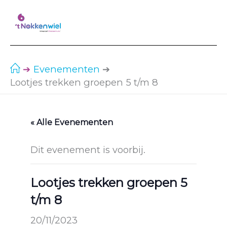
Ga
naar
de
inhoud
Evenementen
Lootjes trekken groepen 5 t/m 8
« Alle Evenementen
Dit evenement is voorbij.
Lootjes trekken groepen 5
t/m 8
20/11/2023