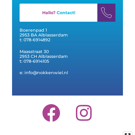
Hallo?
Contact!
Boerenpad 1
2953 BA Alblasserdam
t: 078-6914892
Maasstraat 30
2953 CH Alblasserdam
t: 078-6914105
e: info@nokkenwiel.nl
F
I
a
n