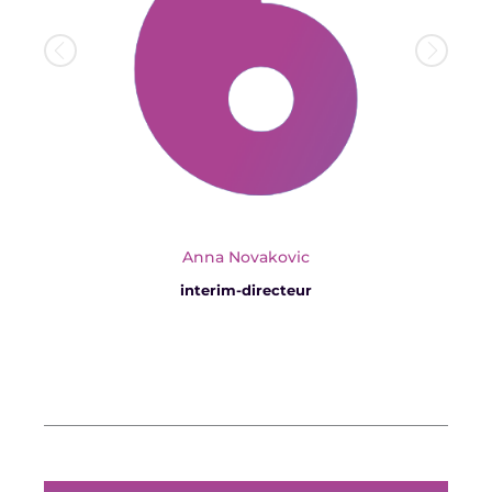
es
s
loc
Anna Novakovic
interim-directeur