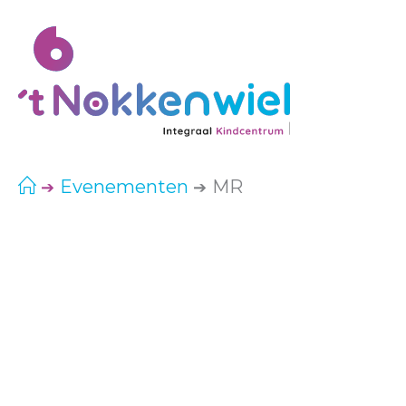
Ga
naar
de
inhoud
Evenementen
MR