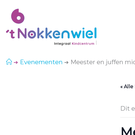
Ga
naar
de
inhoud
Evenementen
Meester en juffen mi
« All
Dit 
Me