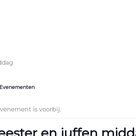
ddag
e Evenementen
evenement is voorbij.
ester en juffen mid