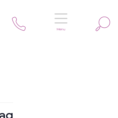
Zoeke
Menu
dag